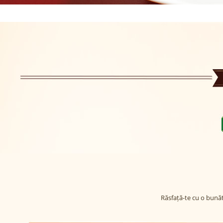
Răsfață-te cu o bunăt