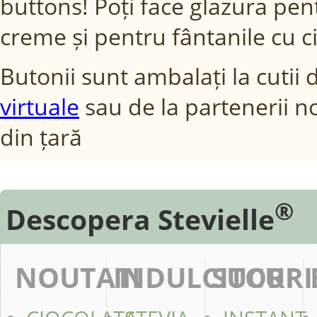
buttons! Poți face glazura pentr
creme și pentru fântanile cu ci
Butonii sunt ambalați la cutii
virtuale
sau de la partenerii noș
din țară
®
Descopera Stevielle
NOUTATI
INDULCITORI
SUCURI