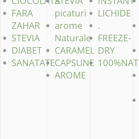
CIOCOLATA
STEVIA
INSTANT
FARA
picaturi
LICHIDE
ZAHAR
arome
.
STEVIA
Naturale
FREEZE-
DIABET
CARAMEL
DRY
SANATATE
CAPSUNE
100%NAT
AROME